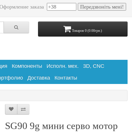
Оформление заказа
Товаров 0 (0.00грн.)
ция
Компоненты
Исполн. мех.
3D, CNC
ортфолио
Доставка
Контакты
SG90 9g мини серво мотор