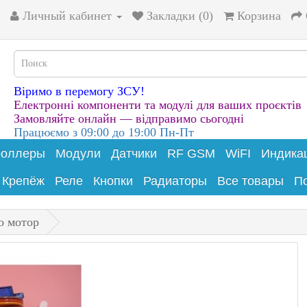
Личный кабинет
Закладки (0)
Корзина
Віримо в перемогу ЗСУ!
Електронні компоненти та модулі для ваших проєктів
Замовляйте онлайн — відправимо сьогодні
Працюємо з 09:00 до 19:00 Пн-Пт
роллеры
Модули
Датчики
RF GSM
WiFI
Индика
Крепёж
Реле
Кнопки
Радиаторы
Все товары
П
о мотор