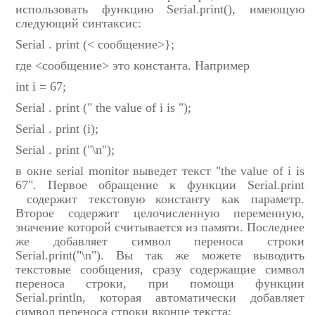
использовать функцию Serial.print(), имеющую
следующий синтаксис:
Serial . print (< сообщение>};
где <сообщение> это константа. Например
int i = 67;
Serial . print (" the value of i is ");
Serial . print (i);
Serial . print ("\n");
в окне serial monitor выведет текст "the value of i is
67". Первое обращение к функции Serial.print
содержит текстовую константу как параметр.
Второе содержит целочисленную переменную,
значение которой считывается из памяти. Последнее
же добавляет символ переноса строки
Serial.print("\n"). Вы так же можете выводить
текстовые сообщения, сразу содержащие символ
переноса строки, при помощи функции
Serial.println, которая автоматически добавляет
символ переноса строки вконце текста: