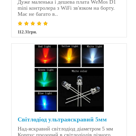
Дуже маленька і дешева плата WeMos D1
mini контролера з WiFi зв'язком на борту.
Має не багато в..
112.31грн.
Світлодіод ультраяскравий 5мм
Над-яскравий світлодіод діаметром 5 мм
Корпус прозорий в світлодіодів різного