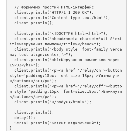
  // Формуємо простий HTML-інтерфейс

  client.println("HTTP/1.1 200 OK");

  client.println("Content-type:text/html");

  client.println();

  client.println("<!DOCTYPE html><html>");

  client.println("<head><meta charset='utf-8'><t
itle>Керування лампою</title></head>");

  client.println("<body style='font-family:Verda
na; text-align:center;'>");

  client.println("<h1>Керування лампочкою через 
ESP32</h1>");

  client.println("<p><a href='/relay/on'><button 
style='padding:15px; font-size:18px;'>Увімкнути
</button></a></p>");

  client.println("<p><a href='/relay/off'><butto
n style='padding:15px; font-size:18px;'>Вимкнути
</button></a></p>");

  client.println("</body></html>");

  client.println();

  delay(1);

  Serial.println("Клієнт відключений");
