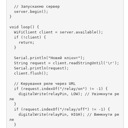
  // Запускаємо сервер

  server.begin();

}

void loop() {

  WiFiClient client = server.available();

  if (!client) {

    return;

  }

  Serial.println("Новий клієнт");

  String request = client.readStringUntil('\r');

  Serial.println(request);

  client.flush();

  // Керування реле через URL

  if (request.indexOf("/relay/on") != -1) {

    digitalWrite(relayPin, LOW); // Увімкнути ре
ле

  }

  if (request.indexOf("/relay/off") != -1) {

    digitalWrite(relayPin, HIGH); // Вимкнути ре
ле

  }
