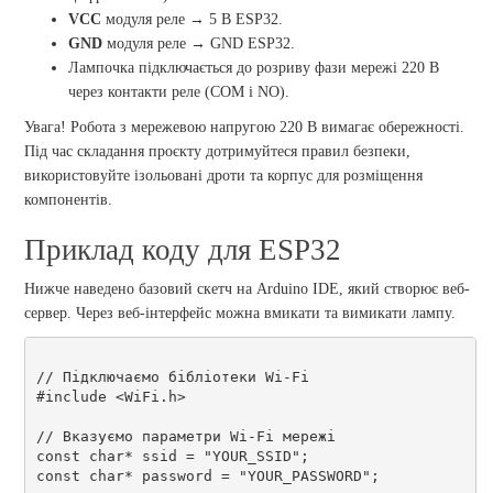
VCC
модуля реле → 5 В ESP32.
GND
модуля реле → GND ESP32.
Лампочка підключається до розриву фази мережі 220 В
через контакти реле (COM і NO).
Увага! Робота з мережевою напругою 220 В вимагає обережності.
Під час складання проєкту дотримуйтеся правил безпеки,
використовуйте ізольовані дроти та корпус для розміщення
компонентів.
Приклад коду для ESP32
Нижче наведено базовий скетч на Arduino IDE, який створює веб-
сервер. Через веб-інтерфейс можна вмикати та вимикати лампу.
// Підключаємо бібліотеки Wi-Fi

#include <WiFi.h>

// Вказуємо параметри Wi-Fi мережі

const char* ssid = "YOUR_SSID";

const char* password = "YOUR_PASSWORD";
