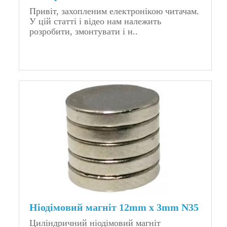
Привіт, захопленим електронікою читачам.
У цій статті і відео нам належить
розробити, змонтувати і н..
Ніодімовий магніт 12mm x 3mm N35
Циліндричний ніодімовий магніт