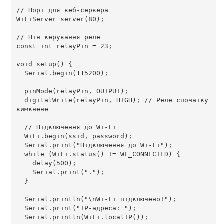
// Порт для веб-сервера

WiFiServer server(80);

// Пін керування реле

const int relayPin = 23;

void setup() {

  Serial.begin(115200);

  pinMode(relayPin, OUTPUT);

  digitalWrite(relayPin, HIGH); // Реле спочатку 
вимкнене

  // Підключення до Wi-Fi

  WiFi.begin(ssid, password);

  Serial.print("Підключення до Wi-Fi");

  while (WiFi.status() != WL_CONNECTED) {

    delay(500);

    Serial.print(".");

  }

  Serial.println("\nWi-Fi підключено!");

  Serial.print("IP-адреса: ");

  Serial.println(WiFi.localIP());
