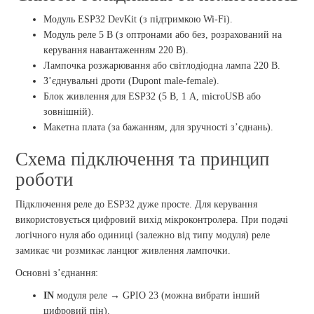
Модуль ESP32 DevKit (з підтримкою Wi-Fi).
Модуль реле 5 В (з оптронами або без, розрахований на
керування навантаженням 220 В).
Лампочка розжарювання або світлодіодна лампа 220 В.
З’єднувальні дроти (Dupont male-female).
Блок живлення для ESP32 (5 В, 1 А, microUSB або
зовнішній).
Макетна плата (за бажанням, для зручності з’єднань).
Схема підключення та принцип
роботи
Підключення реле до ESP32 дуже просте. Для керування
використовується цифровий вихід мікроконтролера. При подачі
логічного нуля або одиниці (залежно від типу модуля) реле
замикає чи розмикає ланцюг живлення лампочки.
Основні з’єднання:
IN
модуля реле → GPIO 23 (можна вибрати інший
цифровий пін).