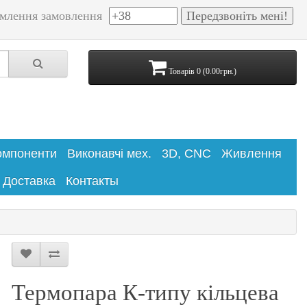
млення замовлення
Товарів 0 (0.00грн.)
омпоненти
Виконавчі мех.
3D, CNC
Живлення
Доставка
Контакты
Термопара К-типу кільцева