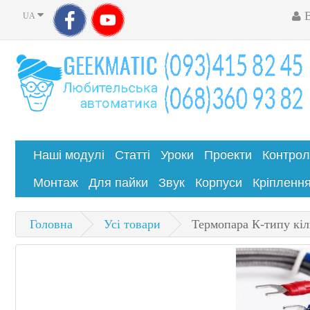
UA
Наші модулі
Статті
Уроки
Проекти
Контро
Монтаж
Для пайки
Звук
Корпуси
Кріпленн
Головна
Усі товари
Термопара К-типу кі