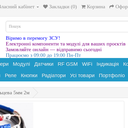
Власний кабінет
Закладки (0)
Корзина
Офор
Віримо в перемогу ЗСУ!
Електронні компоненти та модулі для ваших проєктів
Замовляйте онлайн — відправимо сьогодні
Працюємо з 09:00 до 19:00 Пн-Пт
лери
Модулі
Датчики
RF GSM
WiFi
Індикація
К
я
Реле
Кнопки
Радіатори
Усі товари
Портфоліо
льцева 5мм 2м