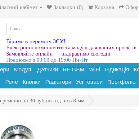
Власний кабінет
Закладки (0)
Корзина
Офор
Віримо в перемогу ЗСУ!
Електронні компоненти та модулі для ваших проєктів
Замовляйте онлайн — відправимо сьогодні
Працюємо з 09:00 до 19:00 Пн-Пт
лери
Модулі
Датчики
RF GSM
WiFi
Індикація
К
я
Реле
Кнопки
Радіатори
Усі товари
Портфоліо
 ременю на 30 зубців під вісь 8 мм