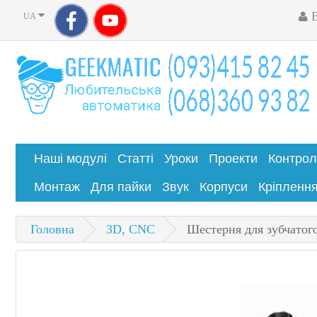
UA
Наші модулі
Статті
Уроки
Проекти
Контро
Монтаж
Для пайки
Звук
Корпуси
Кріпленн
Головна
3D, CNC
Шестерня для зубчатого