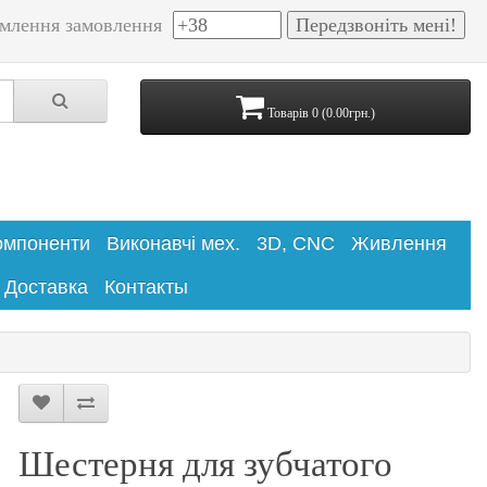
млення замовлення
Товарів 0 (0.00грн.)
омпоненти
Виконавчі мех.
3D, CNC
Живлення
Доставка
Контакты
Шестерня для зубчатого