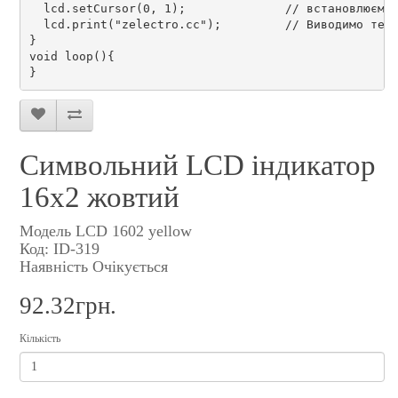
  lcd.setCursor(0, 1);              // встановлюємо
  lcd.print("zelectro.cc");         // Виводимо тек
}
void loop(){
}
Символьний LCD індикатор
16х2 жовтий
Модель LCD 1602 yellow
Код: ID-319
Наявність Очікується
92.32грн.
Кількість