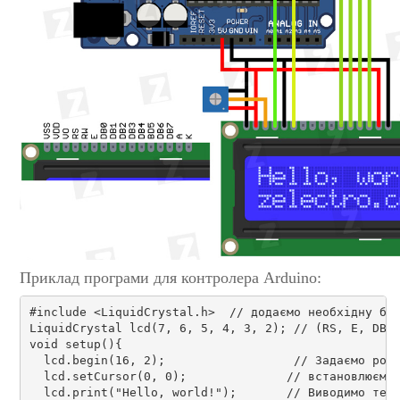
Приклад програми для контролера Arduino:
#include <LiquidCrystal.h>  // додаємо необхідну бі
LiquidCrystal lcd(7, 6, 5, 4, 3, 2); // (RS, E, DB4
void setup(){ 
  lcd.begin(16, 2);                  // Задаємо роз
  lcd.setCursor(0, 0);              // встановлюємо
  lcd.print("Hello, world!");       // Виводимо тек