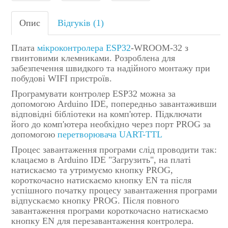
Опис
Відгуків (1)
Плата
мікроконтролера ESP32
-WROOM-32 з
гвинтовими клемниками. Розроблена для
забезпечення швидкого та надійного монтажу при
побудові WIFI пристроїв.
Програмувати контролер ESP32 можна за
допомогою Arduino IDE, попередньо завантаживши
відповідні бібліотеки на комп'ютер. Підключати
його до комп'ютера необхідно через порт PROG за
допомогою
перетворювача UART-TTL
Процес завантаження програми слід проводити так:
клацаємо в Arduino IDE "Загрузить", на платі
натискаємо та утримуємо кнопку PROG,
короткочасно натискаємо кнопку EN та після
успішного початку процесу завантаження програми
відпускаємо кнопку PROG. Після повного
завантаження програми короткочасно натискаємо
кнопку EN для перезавантаження контролера.