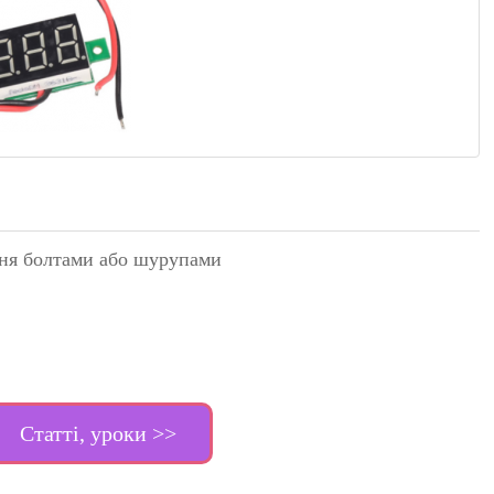
ння болтами або шурупами
Статті, уроки >>