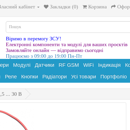
Власний кабінет
Закладки (0)
Корзина
Офор
Віримо в перемогу ЗСУ!
Електронні компоненти та модулі для ваших проєктів
Замовляйте онлайн — відправимо сьогодні
Працюємо з 09:00 до 19:00 Пн-Пт
лери
Модулі
Датчики
RF GSM
WiFi
Індикація
К
я
Реле
Кнопки
Радіатори
Усі товари
Портфоліо
5 ... 30 В