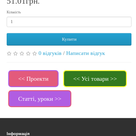
51.01грн.
Кількість
Купити
0 відгуків
/
Написати відгук
<< Проекти
<< Усі товари >>
Статті, уроки >>
Інформація