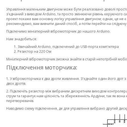
Управління маленьким двигуном може бути реалізовано доволі просто
з'єднаний з виводом Arduino, та просто змінюючи рівень керуючого си
проект покаже вам основну логіку управління двигуном; однак, це не 
рекомендуємо, вам вивчити даний спосіб, а потім перейти на слідуючу
Підключимо мініатюрний вібромоторчик до нашого Arduino.
Нам знадобиться:
Звичайний Arduino, підключений до USB-порта комп'ютера
Резистор на 220 Ом
Мініатюрний вібромоторчик (можна знайти в старій непотрібній мобілц
Підключення моторчика:
1. У вібромоторчика є два дроти живлення. З'єднайте один його дріт 
двох дротів.
2. Підключіть резистор між вибраним дискретним виходом контролер
струм та гарантує нам цілісність та збереженність Ардуіни, так як во
перетворювачів.
Наводимо схему підключення, де для управління вибрано другий диск