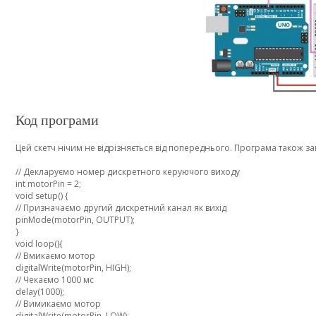
Код програми
Цей скетч нічим не відрізняється від попереднього. Програма також запу
// Декларуємо номер дискретного керуючого виходу
int motorPin = 2;
void setup() {
// Призначаємо другий дискретний канал як вихід
pinMode(motorPin, OUTPUT);
}
void loop(){
// Вмикаємо мотор
digitalWrite(motorPin, HIGH);
// Чекаємо 1000 мс
delay(1000);
// Вимикаємо мотор
digitalWrite(motorPin, LOW);