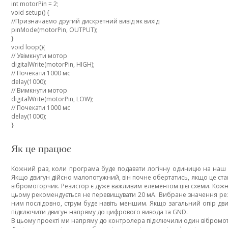
int motorPin = 2;
void setup() {
//Призначаємо другий дискретний вивід як вихід
pinMode(motorPin, OUTPUT);
}
void loop(){
// Увімкнути мотор
digitalWrite(motorPin, HIGH);
// Почекати 1000 мс
delay(1000);
// Вимкнути мотор
digitalWrite(motorPin, LOW);
// Почекати 1000 мс
delay(1000);
}
Як це працює
Кожний раз, коли програма буде подавати логічну одиницю на наш ви
Якщо двигун дійсно малопотужний, він почне обертатись, якщо це стан
вібромоторчик. Резистор є дуже важливим елементом цієї схеми. Кожн
цьому рекомендується не перевищувати 20 мА. Вибране значення рези
ним послідовно, струм буде навіть меншим. Якщо загальний опір дви
підключити двигун напряму до цифрового вивода та GND.
В цьому проекті ми напряму до контролера підключили один вібромотор