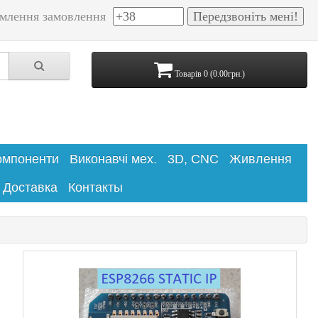
млення замовлення
Товарів 0 (0.00грн.)
омпоненти
Виконавчі мех.
3D, CNC
Живлення
Доставка
Контакты