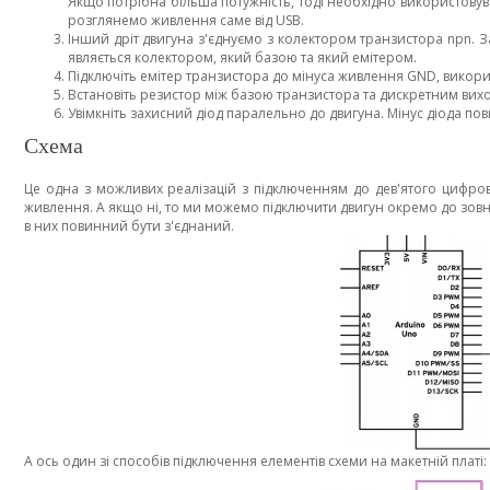
Якщо потрібна більша потужність, тоді необхідно використову
розглянемо живлення саме від USB.
Інший дріт двигуна з'єднуємо з колектором транзистора npn. З
являється колектором, який базою та який емітером.
Підключіть емітер транзистора до мінуса живлення GND, викор
Встановіть резистор між базою транзистора та дискретним вихо
Увімкніть захисний діод паралельно до двигуна. Мінус діода п
Схема
Це одна з можливих реалізацій з підключенням до дев'ятого цифро
живлення. А якщо ні, то ми можемо підключити двигун окремо до зов
в них повинний бути з'єднаний.
А ось один зі способів підключення елементів схеми на макетній платі: