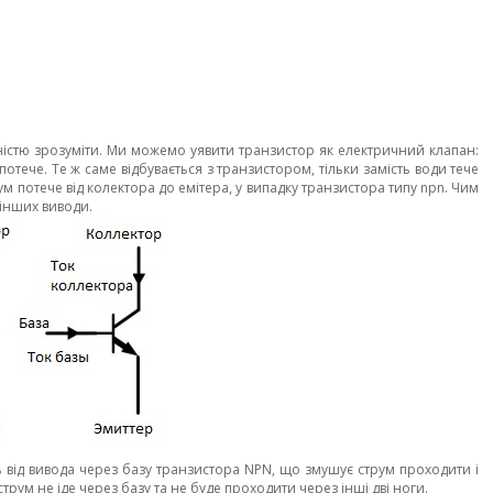
ністю зрозуміти. Ми можемо уявити транзистор як електричний клапан:
отече. Те ж саме відбувається з транзистором, тільки замість води тече
 потече від колектора до емітера, у випадку транзистора типу npn. Чим
 інших виводи.
 від вивода через базу транзистора NPN, що змушує струм проходити і
трум не іде через базу та не буде проходити через інші дві ноги.