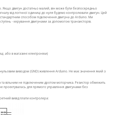
. Якщо двигун достатньо малий, він може бути безпосередньо
гналу від логічної одиниці до нуля будемо контролювати двигун. Цей
є стандартним способом підключення двигуна до Arduino. Ми
 ступінь - керування двигунами за допомогою транзисторів.
і, або в магазині електроніки)
з нульовим виводом (GND) живлення Arduino. Не має значення який з
а та вільним не підключеним дротом моторчика. Резистор обмежить
на не проектувалась для прямого управління двигунами без
ретний вивід плати контролера: