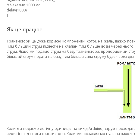
// Чекаємо 1000 мс
delay(1000);
}
Як це працює
Транзистори це дуже корисні компоненти, котрі, на жаль, важко пов
чим більший струм підвести на клапан, тим більше води через нього п
струм. Якщо ми подамо струм на базу транзистора, пропорційний струм
більший струм подати на базу, тим більша сила струму буде через два
Коли ми подаємо логічну одиницю на вихід Arduino, струм проходить
через інші дві ноги транзистора. Коли ми виставляємо нуль на виході, с