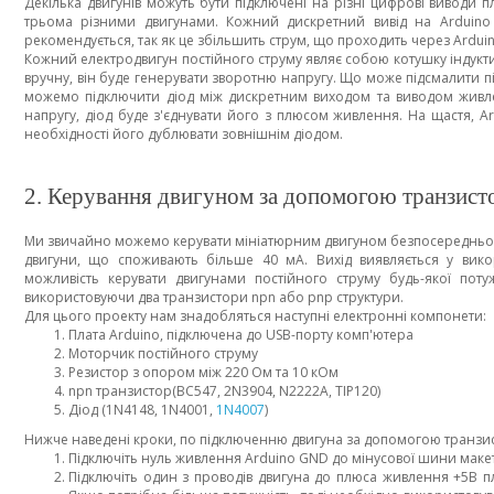
Декілька двигунів можуть бути підключені на різні цифрові виводи п
трьома різними двигунами. Кожний дискретний вивід на Arduino
рекомендується, так як це збільшить струм, що проходить через Ardui
Кожний електродвигун постійного струму являє собою котушку індукти
вручну, він буде генерувати зворотню напругу. Що може підсмалити
можемо підключити діод між дискретним виходом та виводом живле
напругу, діод буде з'єднувати його з плюсом живлення. На щастя, 
необхідності його дублювати зовнішнім діодом.
2. Керування двигуном за допомогою транзисто
Ми звичайно можемо керувати мініатюрним двигуном безпосередньо п
двигуни, що споживають більше 40 мА. Вихід виявляється у вик
можливість керувати двигунами постійного струму будь-якої поту
використовуючи два транзистори npn або pnp структури.
Для цього проекту нам знадобляться наступні електронні компонети:
Плата Arduino, підключена до USB-порту комп'ютера
Моторчик постійного струму
Резистор з опором між 220 Ом та 10 кОм
npn транзистор(BC547, 2N3904, N2222A, TIP120)
Діод (1N4148, 1N4001,
1N4007
)
Нижче наведені кроки, по підключенню двигуна за допомогою транзи
Підключіть нуль живлення Arduino GND до мінусової шини макет
Підключіть один з проводів двигуна до плюса живлення +5В 