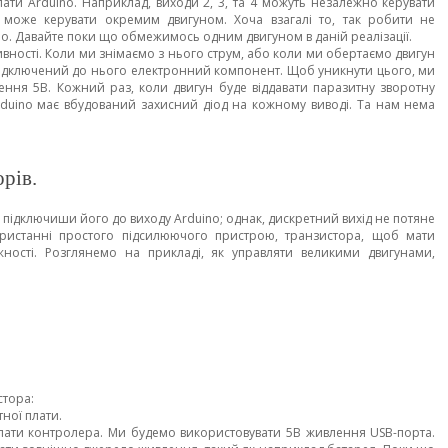
лати Arduino. Наприклад, виходи 2, 3, та 4 можуть незалежно керувати
 може керувати окремим двигуном. Хоча взагалі то, так робити не
no. Давайте поки що обмежимось одним двигуном в даній реалізації.
вності. Коли ми знімаємо з нього струм, або коли ми обертаємо двигун
 підключений до нього електронний компонент. Щоб уникнути цього, ми
ння 5В. Кожний раз, коли двигун буде віддавати паразитну зворотну
Arduino має вбудований захисний діод на кожному виводі. Та нам нема
рів.
ідключиши його до виходу Arduino; однак, дискретний вихід не потяне
ористанні простого підсилюючого пристрою, транзистора, щоб мати
жності. Розглянемо на прикладі, як управляти великими двигунами,
стора:
ної плати.
плати контролера. Ми будемо використовувати 5В живлення USB-порта.