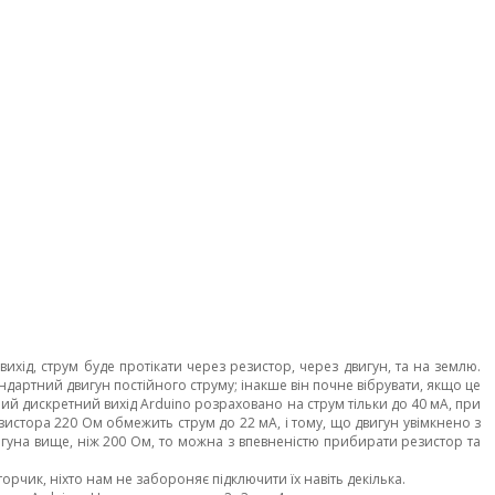
хід, струм буде протікати через резистор, через двигун, та на землю.
дартний двигун постійного струму; інакше він почне вібрувати, якщо це
ий дискретний вихід Arduino розраховано на струм тільки до 40 мА, при
стора 220 Ом обмежить струм до 22 мА, і тому, що двигун увімкнено з
гуна вище, ніж 200 Ом, то можна з впевненістю прибирати резистор та
чик, ніхто нам не забороняє підключити їх навіть декілька.