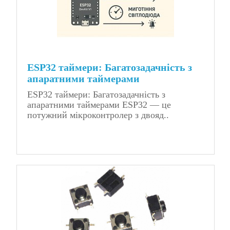
ESP32 таймери: Багатозадачність з
апаратними таймерами
ESP32 таймери: Багатозадачність з
апаратними таймерами ESP32 — це
потужний мікроконтролер з двояд..