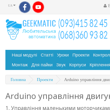
UA
Наші модулі
Статті
Уроки
Проекти
Контро
Монтаж
Для пайки
Звук
Корпуси
Кріпленн
Головна
Проекти
Arduino управління дви
Arduino управління двигу
1. Управління маленькими моторчикам