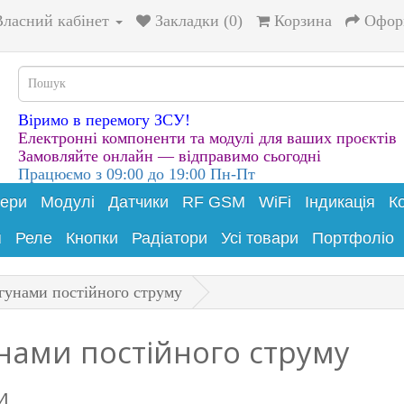
Власний кабінет
Закладки (0)
Корзина
Офор
Віримо в перемогу ЗСУ!
Електронні компоненти та модулі для ваших проєктів
Замовляйте онлайн — відправимо сьогодні
Працюємо з 09:00 до 19:00 Пн-Пт
лери
Модулі
Датчики
RF GSM
WiFi
Індикація
К
я
Реле
Кнопки
Радіатори
Усі товари
Портфоліо
гунами постійного струму
нами постійного струму
и