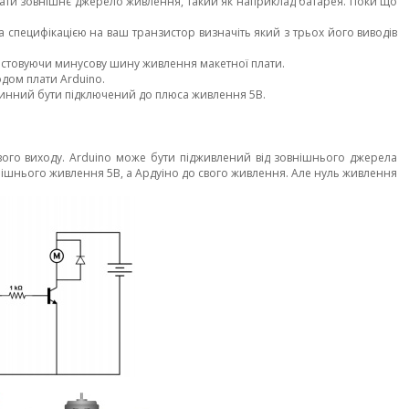
вати зовнішнє джерело живлення, такий як наприклад батарея. Поки що
а
специфікацією на ваш транзистор визначіть який з трьох його виводів
истовуючи минусову шину живлення макетної плати.
дом плати Arduino.
овинний бути підключений до плюса живлення 5В.
вого виходу. Arduino може бути підживлений від зовнішнього джерела
нішнього живлення 5В, а Ардуіно до свого живлення. Але нуль живлення