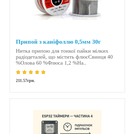
Припой з каніфоллю 0,5мм 30г
Нитка припою для тонкої пайки мілких
радіодеталей, що містить флюсСвинця 40
%Олова 60 %Флюса 1,2 %На..
211.57грн.