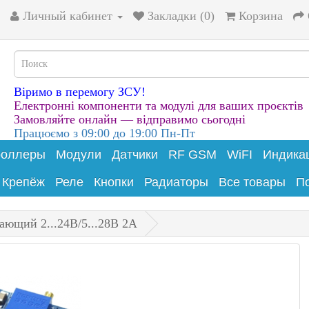
Личный кабинет
Закладки (0)
Корзина
Віримо в перемогу ЗСУ!
Електронні компоненти та модулі для ваших проєктів
Замовляйте онлайн — відправимо сьогодні
Працюємо з 09:00 до 19:00 Пн-Пт
роллеры
Модули
Датчики
RF GSM
WiFI
Индика
Крепёж
Реле
Кнопки
Радиаторы
Все товары
П
ющий 2...24В/5...28В 2А