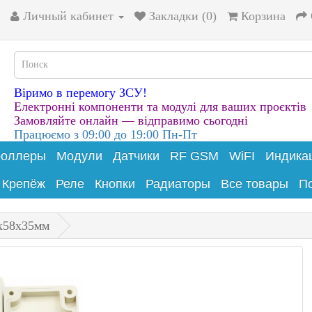
Личный кабинет
Закладки (0)
Корзина
Віримо в перемогу ЗСУ!
Електронні компоненти та модулі для ваших проєктів
Замовляйте онлайн — відправимо сьогодні
Працюємо з 09:00 до 19:00 Пн-Пт
роллеры
Модули
Датчики
RF GSM
WiFI
Индика
Крепёж
Реле
Кнопки
Радиаторы
Все товары
П
х58х35мм