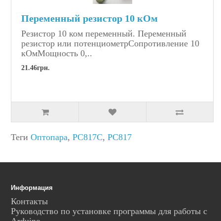
Переменный резистор 10 кОм
Резистор 10 ком переменный. Переменный
резистор или потенциометрСопротивление 10
кОмМощность 0,..
21.46грн.
Теги
Оптопара
,
PC817C
,
PC817
Информация
Контакты
Руководство по установке программы для работы с
Arduino