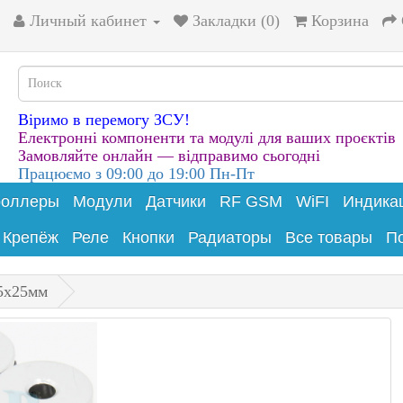
Личный кабинет
Закладки (0)
Корзина
Віримо в перемогу ЗСУ!
Електронні компоненти та модулі для ваших проєктів
Замовляйте онлайн — відправимо сьогодні
Працюємо з 09:00 до 19:00 Пн-Пт
роллеры
Модули
Датчики
RF GSM
WiFI
Индика
Крепёж
Реле
Кнопки
Радиаторы
Все товары
П
x5x25мм