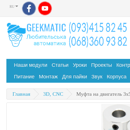
RU
Наши модули
Статьи
Уроки
Проекты
Конт
Питание
Монтаж
Для пайки
Звук
Корпуса
Главная
3D, CNC
Муфта на двигатель 3