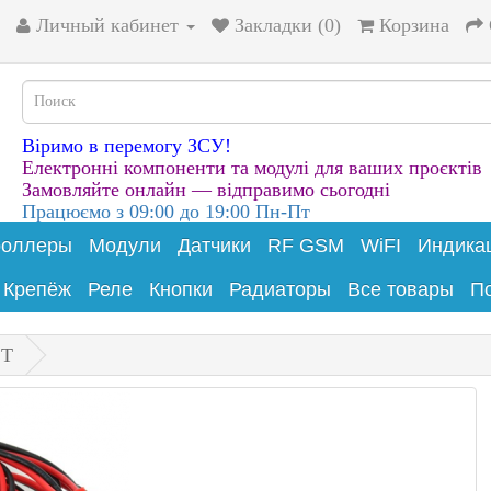
Личный кабинет
Закладки (0)
Корзина
Віримо в перемогу ЗСУ!
Електронні компоненти та модулі для ваших проєктів
Замовляйте онлайн — відправимо сьогодні
Працюємо з 09:00 до 19:00 Пн-Пт
роллеры
Модули
Датчики
RF GSM
WiFI
Индика
Крепёж
Реле
Кнопки
Радиаторы
Все товары
П
ST