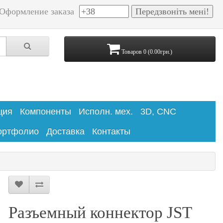
Оформление заказа
Товаров 0 (0.00грн.)
ция
Компоненты
Исполн. мех.
3D, CNC
ортфолио
Доставка
Контакты
Разъемный коннектор JST