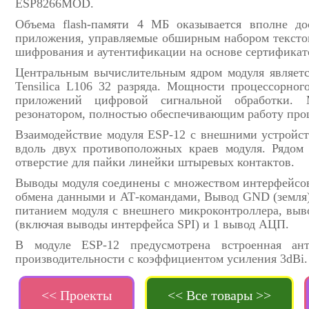
ESP8266MOD.
Объема flash-памяти 4 МБ оказывается вполне д
приложения, управляемые обширным набором тексто
шифрования и аутентификации на основе сертификато
Центральным вычислительным ядром модуля являет
Tensilica L106 32 разряда. Мощности процессорног
приложений цифровой сигнальной обработки. 
резонатором, полностью обеспечивающим работу проц
Взаимодействие модуля ESP-12 с внешними устройст
вдоль двух противоположных краев модуля. Рядом
отверстие для пайки линейки штыревых контактов.
Выводы модуля соединены с множеством интерфейсо
обмена данными и АТ-командами, Вывод GND (земля)
питанием модуля с внешнего микроконтроллера, выво
(включая выводы интерфейса SPI) и 1 вывод АЦП.
В модуле ESP-12 предусмотрена встроенная ан
производительности с коэффициентом усиления 3dBi.
<< Проекты
<< Все товары >>