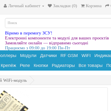
Личный кабинет
Закладки (0)
Корзина
Віримо в перемогу ЗСУ!
Електронні компоненти та модулі для ваших проєктів
Замовляйте онлайн — відправимо сьогодні
Працюємо з 09:00 до 19:00 Пн-Пт
роллеры
Модули
Датчики
RF GSM
WiFI
Индика
Крепёж
Реле
Кнопки
Радиаторы
Все товары
П
й WiFi-модуль