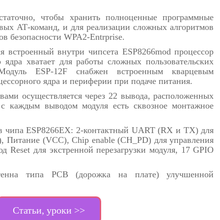
остаточно, чтобы хранить полноценные программные
вых АТ-команд, и для реализации сложных алгоритмов
в безопасности WPA2-Entrprise.
ся встроенный внутри чипсета ESP8266mod процессор
о ядра хватает для работы сложных пользовательских
Модуль ESP-12F снабжен встроенным кварцевым
ессорного ядра и периферии при подаче питания.
вами осуществляется через 22 вывода, расположенных
 с каждым выводом модуля есть сквозное монтажное
в чипа ESP8266EX: 2-контактный UART (RX и TX) для
, Питание (VCC), Chip enable (CH_PD) для управления
д Reset для экстренной перезагрузки модуля, 17 GPIO
тенна типа PCB (дорожка на плате) улучшенной
Статьи, уроки >>