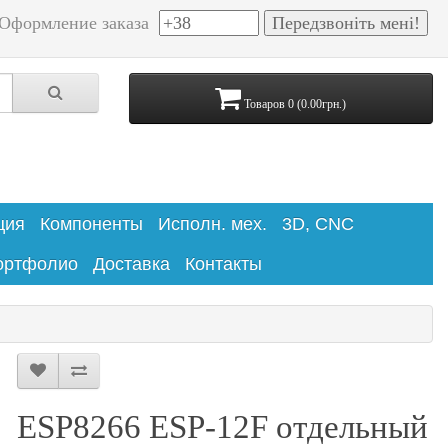
Оформление заказа
Товаров 0 (0.00грн.)
ция
Компоненты
Исполн. мех.
3D, CNC
ортфолио
Доставка
Контакты
ESP8266 ESP-12F отдельный