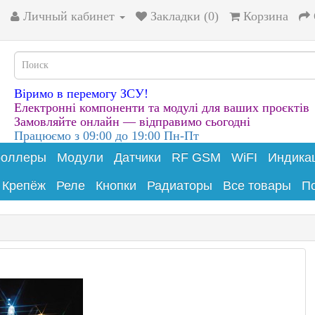
Личный кабинет
Закладки (0)
Корзина
Віримо в перемогу ЗСУ!
Електронні компоненти та модулі для ваших проєктів
Замовляйте онлайн — відправимо сьогодні
Працюємо з 09:00 до 19:00 Пн-Пт
роллеры
Модули
Датчики
RF GSM
WiFI
Индика
Крепёж
Реле
Кнопки
Радиаторы
Все товары
П