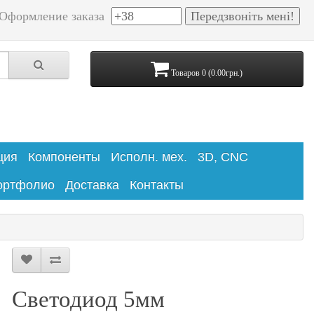
Оформление заказа
Товаров 0 (0.00грн.)
ция
Компоненты
Исполн. мех.
3D, CNC
ортфолио
Доставка
Контакты
Светодиод 5мм